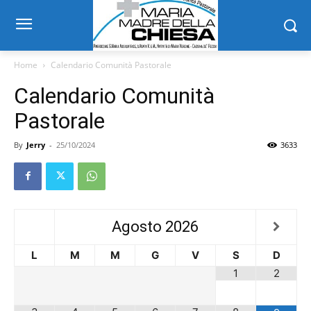
Home
Calendario Comunità Pastorale
Calendario Comunità
Pastorale
By
Jerry
-
25/10/2024
3633
Agosto
2026
L
M
M
G
V
S
D
1
2