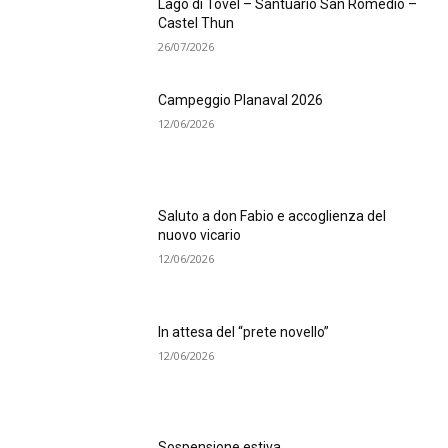
Lago di Tovel – Santuario San Romedio –
Castel Thun
26/07/2026
Campeggio Planaval 2026
12/06/2026
Saluto a don Fabio e accoglienza del
nuovo vicario
12/06/2026
In attesa del “prete novello”
12/06/2026
Sospensione estiva