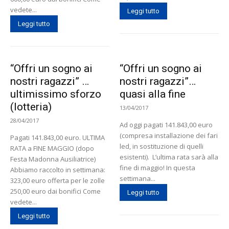
vedete...
Leggi tutto
Leggi tutto
“Offri un sogno ai
“Offri un sogno ai
nostri ragazzi” …
nostri ragazzi”…
ultimissimo sforzo
quasi alla fine
(lotteria)
13/04/2017
28/04/2017
Ad oggi pagati 141.843,00 euro
(compresa installazione dei fari
Pagati 141.843,00 euro. ULTIMA
led, in sostituzione di quelli
RATA a FINE MAGGIO (dopo
esistenti). L’ultima rata sarà alla
Festa Madonna Ausiliatrice)
fine di maggio! In questa
Abbiamo raccolto in settimana:
settimana...
323,00 euro offerta per le zolle
250,00 euro dai bonifici Come
Leggi tutto
vedete...
Leggi tutto