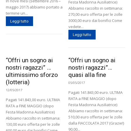
In nove mesi (settembre 2016 –
Festa Madonna Ausiliatrice)
maggio 2017) abbiamo portato a
Abbiamo raccolto in settimana:
termine un...
270,00 euro offerta per le zolle
3000,00 euro dai bonifici Come
Leggi tutto
vedete...
Leggi tutto
“Offri un sogno ai
“Offri un sogno ai
nostri ragazzi” …
nostri ragazzi”…
ultimissimo sforzo
quasi alla fine
(lotteria)
05/05/2017
12/05/2017
Pagati 141.843,00 euro. ULTIMA
RATA a FINE MAGGIO (dopo
Pagati 141.843,00 euro. ULTIMA
Festa Madonna Ausiliatrice)
RATA a FINE MAGGIO (dopo
Abbiamo raccolto in settimana:
Festa Madonna Ausiliatrice)
510,00 euro offerta per le zolle
Abbiamo raccolto in settimana:
dalla FIACCOLATA 2017 (Grazie!)
130,00 euro offerta per le zolle
90,00...
600,00 euro dai bonifici Come